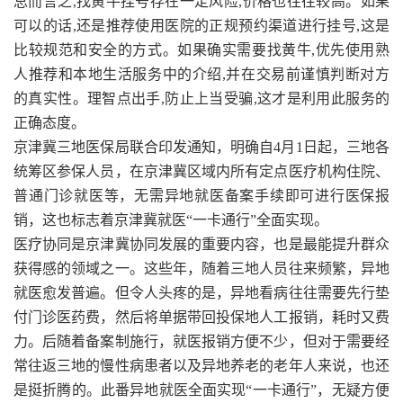
总而言之,找黄牛挂号存在一定风险,价格也往往较高。如果
可以的话,还是推荐使用医院的正规预约渠道进行挂号,这是
比较规范和安全的方式。如果确实需要找黄牛,优先使用熟
人推荐和本地生活服务中的介绍,并在交易前谨慎判断对方
的真实性。理智点出手,防止上当受骗,这才是利用此服务的
正确态度。
京津冀三地医保局联合印发通知，明确自4月1日起，三地各
统筹区参保人员，在京津冀区域内所有定点医疗机构住院、
普通门诊就医等，无需异地就医备案手续即可进行医保报
销，这也标志着京津冀就医“一卡通行”全面实现。
医疗协同是京津冀协同发展的重要内容，也是最能提升群众
获得感的领域之一。这些年，随着三地人员往来频繁，异地
就医愈发普遍。但令人头疼的是，异地看病往往需要先行垫
付门诊医药费，然后将单据带回投保地人工报销，耗时又费
力。后随着备案制施行，就医报销方便不少，但对于需要经
常往返三地的慢性病患者以及异地养老的老年人来说，也还
是挺折腾的。此番异地就医全面实现“一卡通行”，无疑方便