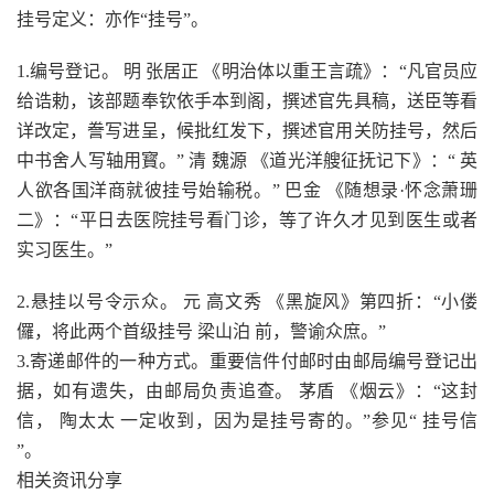
挂号定义：亦作“挂号”。
1.编号登记。 明 张居正 《明治体以重王言疏》：“凡官员应
给诰勅，该部题奉钦依手本到阁，撰述官先具稿，送臣等看
详改定，誊写进呈，候批红发下，撰述官用关防挂号，然后
中书舍人写轴用寳。” 清 魏源 《道光洋艘征抚记下》：“ 英
人欲各国洋商就彼挂号始输税。” 巴金 《随想录·怀念萧珊
二》：“平日去医院挂号看门诊，等了许久才见到医生或者
实习医生。”
2.悬挂以号令示众。 元 高文秀 《黑旋风》第四折：“小偻
儸，将此两个首级挂号 梁山泊 前，警谕众庶。”
3.寄递邮件的一种方式。重要信件付邮时由邮局编号登记出
据，如有遗失，由邮局负责追查。 茅盾 《烟云》：“这封
信， 陶太太 一定收到，因为是挂号寄的。”参见“ 挂号信
”。
相关资讯分享