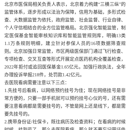
北京市医保局相关负责人表示，北京着力构建“三横三纵”的
监管体系，逐步形成以法治为保障，信用为基础，多形式检
查、大数据监管为依托，政府监管、社会监督、行业自律、
个人守信相结合的全方位监管格局。北京强化智能监管，制
定医保基金智能审核知识库和智能监管规则库，明确13类
1.1万条规则明细，建立针对参保人员的16项数据筛查规
则。北京加强日常监管，市区两级医保部门通过飞行检查、
专项检查、交叉互查等形式开展定点医药机构全覆盖检查，
2022年拒付或追回医保基金1.65亿元。加强行政执法，全年
办理投诉举报218件，处罚款1.42亿元。
去医院看病需要注意以下三点：
1.先挂号后看病，以网络预约挂号为佳；现在网络挂号是非
常方便的，只要一部手机就可以预约挂号心仪的号，还有需
要注意看病都是需要挂号的，不管是网上还是线下，都是需
要先挂号的。
2.携带身份证/社保卡，既往病历及检查资料；在看病的时候
时候，挂到号了，那么去医院看病，那么就不要忘记带证件