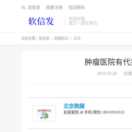
Hi, 请登录
我要注册
找回密码
欢迎光临
我们一直在努力
当前位置：
软信发
>
跑腿知识
>
正文
肿瘤医院有代
2023-10-24
分类
北京跑腿
at
长按复制
手机/微信:18610816332