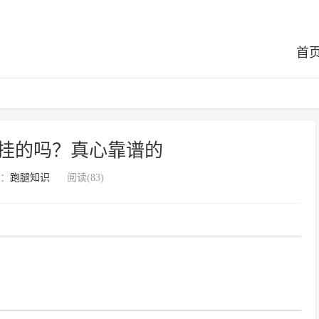
首
挂的吗？真心靠谱的
：
跑腿知识
阅读(83)