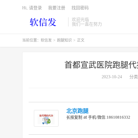
Hi, 请登录
我要注册
找回密码
欢迎光临
我们一直在努力
当前位置：
软信发
>
跑腿知识
>
正文
首都宣武医院跑腿代
2023-10-24
分类
北京跑腿
at
长按复制
手机/微信:18610816332