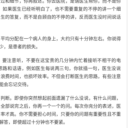
经过和细节，你再叙述。你去医院，是请医生帮你，而不是你
。如果医生已经听明白了，也不需要重复的不停的讲一个细
医生的答复，而不是自顾自的不停的讲，反而医生没时间说话
，平均分配在一个病人的身上，大约只有十分钟左右。你说得
少，是患者的损失。
时，要注意听，不要在这宝贵的几分钟内忙着接听不相干的电
思路和话语，例如医生每说两三句，你就插一句，医生没说
会浪费时间，也损坏效率。不但会打断医生的思路，有些注意
能会忘记交待。
析判断。即使你突然想起前面遗漏了什么没说，有什么问题，
生全部说完之后，你再一个一个的问。每次你充分的表述，医
效率才高。你不需要担心时间，只要你的问题有重要性且不重
解答，即使超过十分钟也不要紧。