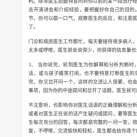
利。除非医生后面特意问到你以前的某一段治疗
去开演讲会和介绍经验，要把握好你自己的目的
节，你可以歇一口气，观察医生的反应，和注意
了。
门诊和病房医生工作都忙，每天要接待很多病人
太多或啰嗦，医生就会说得少，你获得的信息量也
3、 当你说完，轮到医生为你解释和分析判断
话，或与孩子嬉笑打闹。也不要特意打断医生的
完，你又岔开问一个，这样的交流让人很累，也
事项，因为你的中途提问和岔开了话题，医生就可
不注意听，也影响你对医生话语的正确理解和分
或者对医生正在说的话产生疑问或提问，要等医
生每次充分的回答，每次都是完整的一问一答，
复，不啰嗦，交流愉快和轻松，医生都会给你逐个