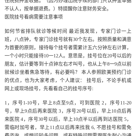
住院费押金收据。（因为办理出院手续的部门只认押金单据
不认人，按单据退费。）特提醒你注意财务安全。
医院挂号看病需要注意事项
如何节省排队就诊等候时间 最近我发现，专家门诊一上
班，八点钟，专家门诊挂号就有30个左右。按照质量和满意
为首要的原则，接待每个挂号者需累计五六分钟左右计算，
一个小时只能接待10一12人。意思是，挂号位在20号以后的
朋友，估计要等到十点钟左右才叫号，也从上午8一9点以前
就候诊坐着焦急等待，有必要吗？ 本人参照欧美预约门诊
的优点，也为大家考虑，个人建议： 挂号后，不论手机或
网上或现场挂号，先看看自己的挂号序号:
1，序号1-10号，早上8点至9点，可到医院 2，序号11-20
号，早上9点后再来医院 3，序号20号以后，早上10点后再
来医院 4，序号30号以后，早上10点半以后再到达医院 5，
需临时加号者，早上11点以后再来找我 6, 不愿挂号和需免
费咨询，或想问较多问题，或有特殊问题需跟医生耐心沟通