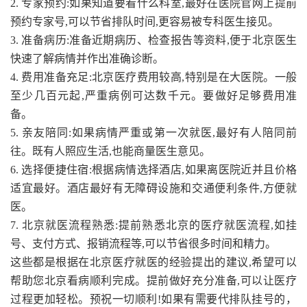
2. 专家预约:如果知道要看什么科室,最好在医院官网上提前
预约专家号,可以节省排队时间,更容易被专科医生接见。
3. 准备病历:准备近期病历、检查报告等资料,便于北京医生
快速了解病情并作出准确诊断。
4. 费用准备充足:北京医疗费用较高,特别是在大医院。一般
至少几百元起,严重病例可达数千元。要做好足够费用准
备。
5. 亲友陪同:如果病情严重或第一次就医,最好有人陪同前
往。既有人照应生活,也能商量医生意见。
6. 选择便捷住宿:根据病情选择酒店,如果离医院近并且价格
适宜最好。酒店最好有无障碍设施和交通便利条件,方便就
医。
7. 北京就医流程熟悉:提前熟悉北京的医疗就医流程,如挂
号、支付方式、报销流程等,可以节省很多时间和精力。
这些都是根据在北京医疗就医的经验提出的建议,希望可以
帮助您北京看病顺利完成。提前做好充分准备,可以让医疗
过程更加轻松。预祝一切顺利!如果有需要代排队挂号的，