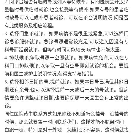
2. 问诊台是否有临时号或列入等待候补。有的医院会开放少
量临时号供临时就诊,也会接受等待候补,如果有号的患者临
时缺号可以让候补患者就诊。可以在诊台说明情况,问是否
有此类服务及相应流程。
3. 选择门急诊就诊。如果病情不是很重或紧急,可以选择门
诊急诊服务就诊。急诊号源通常较充足,可以避免因没有专
科号而延误就诊。但等待时间可能较长,病情也不能太重。
4. 排队候诊,争取号源一空即就诊。如果病情允许,可以在专
科门口排队候诊,以争取一旦有空号即刻就诊的机会。要提
前和医生或护士说明情况,获得支持与指引。
5. 选择相邻日期的号,提前就诊。如果本日号已满但其他日
期还有余号,也可以选择提前一天或后一天的号就诊。但病
情要允许调整就诊日期,也要确保那一天医生会有正常的出
诊。
同仁医院黄牛联系方式如果你还不知道怎么挂号，没挂号的
时候，那么就要第一时间联系我们，这样才能不耽误时间，
白跑一趟，特别是对于外地，来趟北京不容易，这时候就找