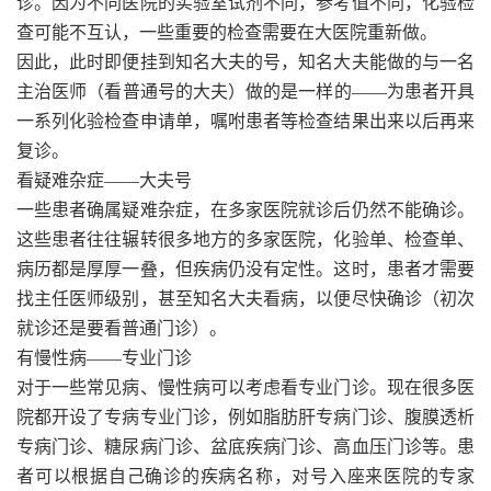
诊。因为不同医院的实验室试剂不同，参考值不同，化验检
查可能不互认，一些重要的检查需要在大医院重新做。
因此，此时即便挂到知名大夫的号，知名大夫能做的与一名
主治医师（看普通号的大夫）做的是一样的——为患者开具
一系列化验检查申请单，嘱咐患者等检查结果出来以后再来
复诊。
看疑难杂症——大夫号
一些患者确属疑难杂症，在多家医院就诊后仍然不能确诊。
这些患者往往辗转很多地方的多家医院，化验单、检查单、
病历都是厚厚一叠，但疾病仍没有定性。这时，患者才需要
找主任医师级别，甚至知名大夫看病，以便尽快确诊（初次
就诊还是要看普通门诊）。
有慢性病——专业门诊
对于一些常见病、慢性病可以考虑看专业门诊。现在很多医
院都开设了专病专业门诊，例如脂肪肝专病门诊、腹膜透析
专病门诊、糖尿病门诊、盆底疾病门诊、高血压门诊等。患
者可以根据自己确诊的疾病名称，对号入座来医院的专家