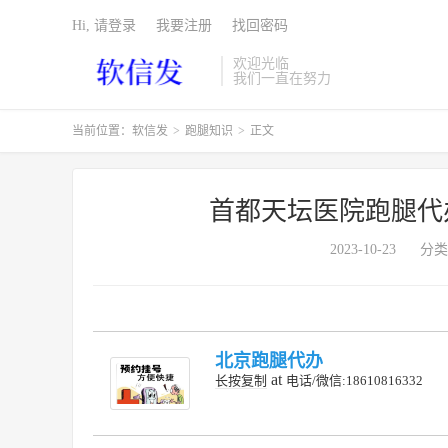
Hi, 请登录
我要注册
找回密码
欢迎光临
我们一直在努力
当前位置：
软信发
>
跑腿知识
>
正文
首都天坛医院跑腿代
2023-10-23
分类
北京跑腿代办
at
长按复制
电话/微信:18610816332