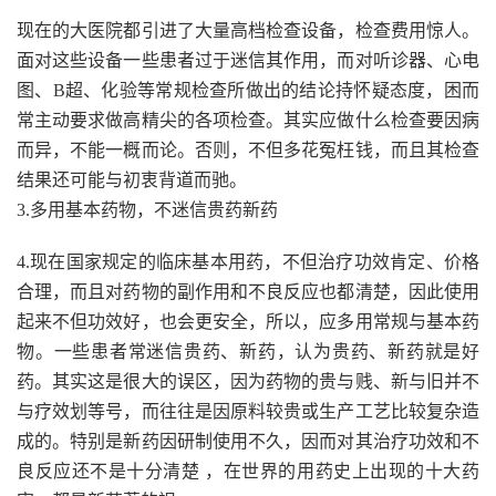
现在的大医院都引进了大量高档检查设备，检查费用惊人。
面对这些设备一些患者过于迷信其作用，而对听诊器、心电
图、B超、化验等常规检查所做出的结论持怀疑态度，困而
常主动要求做高精尖的各项检查。其实应做什么检查要因病
而异，不能一概而论。否则，不但多花冤枉钱，而且其检查
结果还可能与初衷背道而驰。
3.多用基本药物，不迷信贵药新药
4.现在国家规定的临床基本用药，不但治疗功效肯定、价格
合理，而且对药物的副作用和不良反应也都清楚，因此使用
起来不但功效好，也会更安全，所以，应多用常规与基本药
物。一些患者常迷信贵药、新药，认为贵药、新药就是好
药。其实这是很大的误区，因为药物的贵与贱、新与旧并不
与疗效划等号，而往往是因原料较贵或生产工艺比较复杂造
成的。特别是新药因研制使用不久，因而对其治疗功效和不
良反应还不是十分清楚 ，在世界的用药史上出现的十大药