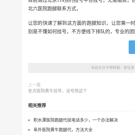
目前通过北京114预约挂号平台挂号，无需缴费，
北六医院跑腿联系方式，
让您的快速了解到这方面的跑腿知识，让您第一
别是不懂如何挂号，不方便线下排队的，专业的团
未经允许不得转载：
软信发
上一篇
安贞医院黄牛挂号，没号用这个
相关推荐
积水潭医院跑腿代挂电话多少，一个办法解决
阜外医院黄牛跑腿代，方法大全