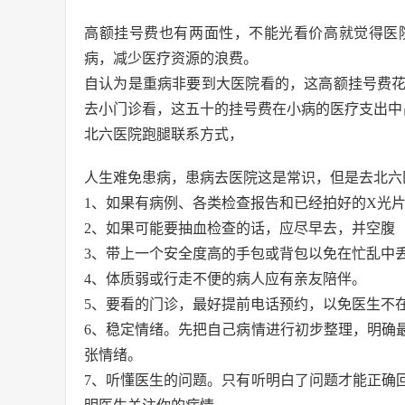
高额挂号费也有两面性，不能光看价高就觉得医
病，减少医疗资源的浪费。
自认为是重病非要到大医院看的，这高额挂号费
去小门诊看，这五十的挂号费在小病的医疗支出中
北六医院跑腿联系方式，
人生难免患病，患病去医院这是常识，但是去北六
1、如果有病例、各类检查报告和已经拍好的X光片
2、如果可能要抽血检查的话，应尽早去，并空腹（
3、带上一个安全度高的手包或背包以免在忙乱中
4、体质弱或行走不便的病人应有亲友陪伴。
5、要看的门诊，最好提前电话预约，以免医生不
6、稳定情绪。先把自己病情进行初步整理，明确
张情绪。
7、听懂医生的问题。只有听明白了问题才能正确