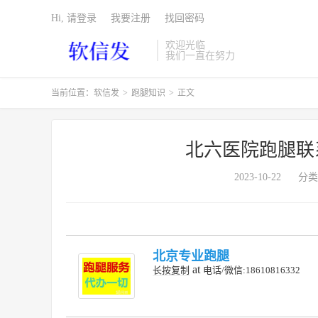
Hi, 请登录
我要注册
找回密码
欢迎光临
我们一直在努力
当前位置：
软信发
>
跑腿知识
>
正文
北六医院跑腿联
2023-10-22
分类
北京专业跑腿
at
长按复制
电话/微信:18610816332