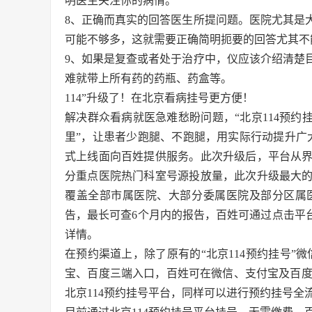
明医生关注你的病情。
8、正确而真实的回答医生所提问题。医院尤其是
可能不够多，这就需要正确简明扼要的回答尤其不
9、如果是复查或者处于治疗中，仪应该介绍清楚
难就带上所有药的药瓶、药盒等。
114”升级了！在北京看病挂号更方便！
解决群众看病就医急难愁盼问题，“北京114预约
里”，让患者少跑腿、不跑腿，用实际行动提升广
式上线面向百姓提供服务。此次升级后，平台从
分重点医院热门科室号源投放量，此次升级最大的
覆盖全部市属医院、大部分委属医院及部分区属
告，最长可查6个月内的报告，百姓可通过点击平
详情。
在预约渠道上，除了原有的“北京114预约挂号”微
宝、百度三端入口，百姓可在微信、支付宝及百度AP
北京114预约挂号平台，同样可以进行预约挂号全