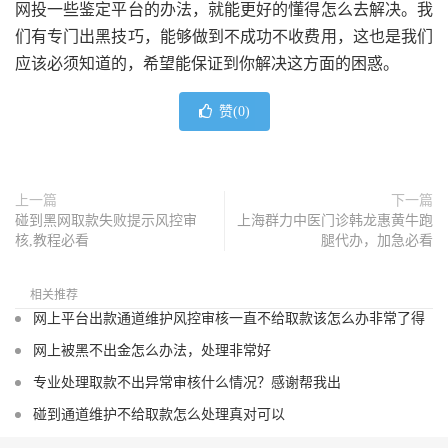
网投一些鉴定平台的办法，就能更好的懂得怎么去解决。我
们有专门出黑技巧，能够做到不成功不收费用，这也是我们
应该必须知道的，希望能保证到你解决这方面的困惑。
赞(
0
)
上一篇
下一篇
碰到黑网取款失败提示风控审
上海群力中医门诊韩龙惠黄牛跑
核,教程必看
腿代办，加急必看
相关推荐
网上平台出款通道维护风控审核一直不给取款该怎么办非常了得
网上被黑不出金怎么办法，处理非常好
专业处理取款不出异常审核什么情况？感谢帮我出
碰到通道维护不给取款怎么处理真对可以