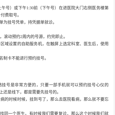
（上午号）或下午1:30前（下午号）在进医院大门右侧医务楼第
号付费取号。
单为挂号凭单，持凭据单就诊。
-16:30，滚动预约2周内的号源，约完即止。
各区域设置的自助服务机，在触屏上选定科室、医生后，使用
。
名制卡不能进行预约挂号。
网络挂号是非常方便的，只要一部手机就可以预约挂号心仪的
上还是线下，都是需要先挂号的。
在看病的时候时候，挂到号了，那么去医院看病，那么就不要忘
量找同一个医生。有时候我们需要复诊，那么这个时候我们就