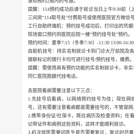
滚动预约2周内的号源。
提醒：114预约成功后请于就诊当日上午9:30前
三间房“114取号处”付费取号或使用医院官方微信
工行自助终端机：预约挂号成功后，打印出的凭据
现场窗口预约到医院后院一楼“预约挂号处”预约。
预约时间：夏季7:15（冬季7:30）-11:30 13:00
自助机挂号：持实名制就诊卡到门诊大厅前院及
银联标记的银行卡均可进行挂号/预约挂号，缴费
提醒：需使用具有预约功能的实名制就诊卡，非实
同仁医院跑腿代挂电话，
去医院看病需要注意以下三点：
1.先挂号后看病，以网络预约挂号为佳；现在
号，还有需要注意看病都是需要挂号的，不管是网
2.携带身份证/社保卡，既往病历及检查资料；
记带证件和病例这些资料，这样才能顺利就诊。
3.初次就医需要问医生是否需要复诊，复诊时尽