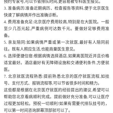
预约专家号,可以节省排队时间,更容易被专科医生接见。
3. 准备病历:准备近期病历、检查报告等资料,便于北京医生
快速了解病情并作出准确诊断。
4. 费用准备充足:北京医疗费用较高,特别是在大医院。一般
至少几百元起,严重病例可达数千元。要做好足够费用准
备。
5. 亲友陪同:如果病情严重或第一次就医,最好有人陪同前
往。既有人照应生活,也能商量医生意见。
6. 选择便捷住宿:根据病情选择酒店,如果离医院近并且价格
适宜最好。酒店最好有无障碍设施和交通便利条件,方便就
医。
7. 北京就医流程熟悉:提前熟悉北京的医疗就医流程,如挂
号、支付方式、报销流程等,可以节省很多时间和精力。
这些都是根据在北京医疗就医的经验提出的建议,希望可以
帮助您北京看病顺利完成。提前做好充分准备,可以让医疗
过程更加轻松。预祝一切顺利!如果有需要代排队挂号的，
可以第一时间咨询屏幕顶部就可以了。