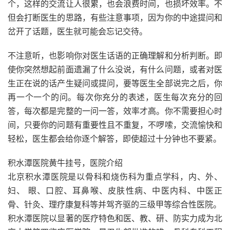
个，这样的交流让人很累，也会浪费时间，也损坏效率。不
但会打断医生的思路，有些注意事项，因为你的中途提问和
岔开了话题，医生就可能会忘记交待。
不注意听，也影响你对医生话语的正确理解和分析判断。即
使你突然想起前面遗漏了什么没说，有什么问题，或者对医
生正在说的话产生疑问或提问，要等医生全部说完之后，你
再一个一个的问。每次你充分的表述，医生每次充分的回
答，每次都是完整的一问一答，效率才高。你不需要担心时
间，只要你的问题有重要性且不重复，不啰嗦，交流愉快和
轻松，医生都会给你逐个解答，即使超过十分钟也不要紧。
积水潭医院黄牛挂号，医院介绍
北京积水潭医院是以骨科和烧伤科为重点学科，内、外、
妇、 眼、口腔、耳鼻喉、皮肤性病、中医内科、中医正
骨、针灸、理疗康复科等并驾齐驱的三级甲等综合性医院。
积水潭医院以显著的医疗特色和医、教、研、防实力成为北