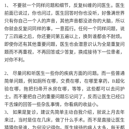
1、 不要就一个同样问题和细节，反复纠缠的问医生。医生
前面已说过，你也问过，医生回答时你也没听，好像满世界
只有你自己一个人的声音，其他声音都没进你的大脑，所以
你就会反复问同样的事，一意孤行。任何一个同样问题，说
了三四遍之后，你还要问第五遍以上，换到谁都会不耐烦。
即使你还有其他重要问题，医生也会潜意识认为全是重复问
题而不再重视，不再回答或少答复，换成接待下一位患者，
对你不利。
2、 尽量问和听医生一些你的疾病方面的问题。而一些普通
简单问题，例如厕所在哪，交费在哪，在哪里拿药，B超化
验在哪，拖把扫帚开水房在哪，等等，这些都可以去问护
士。而不要把自己的重要问题忘记问了，反而让医生已经口
干舌燥的回答一些杂乱事情，你看病的收益小。
3、 如果是复诊，建议先简单主动自我介绍，就说上月去年
来过，当时是住在几床，做了什么手术。而不是直接让医生
猜猜你是谁，为何没记得你。医生接待的病人太多，每天都