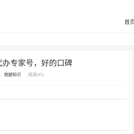
首
代办专家号，好的口碑
：
跑腿知识
阅读(85)