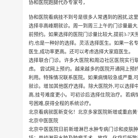
协和医院跑腿代办专家号，
协和医院看病挂不到号是很多人常遇到的困扰,这里
选择非高峰期就诊。周一到周三上午的门诊量最大
前预约。如果选择的医院门诊量比较大,提前3-7
约,也是一种好的选择。灵活选择医生。如果一名
医生,成功率更高。还可以考虑选择大家庭医生。
选择联合门诊。许多大医院和周边社区医院实行联
虑。 尝试网上预约。越来越多的医院开通网上预约
利用。特殊情况联系医院。如果病情较急或严重,
就诊。增加其他医疗选择。除大医院外,可以选择
高,挂号难度更小。可初诊后选择住院治疗。若病
号困难,获得全程的系统诊疗。
北京看病就医新变化！北京多家医院新增或重启黄
北京中医医院
北京中医医院日前新增淋巴水肿专病门诊和皮肤
括：单纯淋巴水肿及肿瘤手术、放疗、化疗后所致