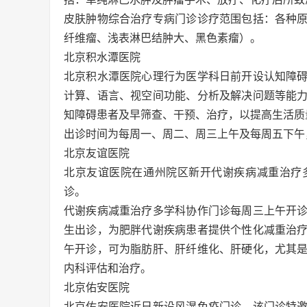
皮肤肿物综合治疗专病门诊诊疗范围包括：各种
纤维瘤、浅表淋巴结肿大、黑色素瘤）。
北京积水潭医院
北京积水潭医院心理行为医学科日前开设认知障
计算、语言、视空间功能、分析及解决问题等能
知障碍患者及早筛查、干预、治疗，以提高生活质
出诊时间为每周一、周二、周三上午及每周五下午
北京友谊医院
北京友谊医院在通州院区新开代谢疾病减重治疗
诊。
代谢疾病减重治疗多学科协作门诊每周三上午开
生出诊，为肥胖代谢疾病患者提供个性化减重治
午开诊，可为脂肪肝、肝纤维化、肝硬化，尤其
内科评估和治疗。
北京佑安医院
北京佑安医院近日新设风湿免疫门诊，该门诊特