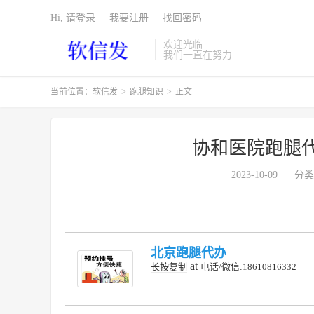
Hi, 请登录
我要注册
找回密码
欢迎光临
我们一直在努力
当前位置：
软信发
>
跑腿知识
>
正文
协和医院跑腿
2023-10-09
分类
北京跑腿代办
at
长按复制
电话/微信:18610816332