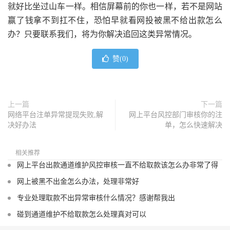
就好比坐过山车一样。相信屏幕前的你也一样，若不是网站
赢了钱拿不到扛不住，恐怕早就看网投被黑不给出款怎么
办？只要联系我们，将为你解决追回这类异常情况。
赞(
0
)
上一篇
下一篇
网络平台注单异常提现失败,解
网上平台风控部门审核你的注
决好办法
单，怎么快速解决
相关推荐
网上平台出款通道维护风控审核一直不给取款该怎么办非常了得
网上被黑不出金怎么办法，处理非常好
专业处理取款不出异常审核什么情况？感谢帮我出
碰到通道维护不给取款怎么处理真对可以