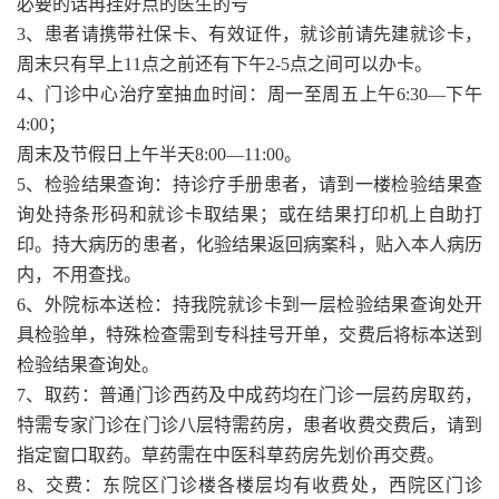
必要的话再挂好点的医生的号
3、患者请携带社保卡、有效证件，就诊前请先建就诊卡，
周末只有早上11点之前还有下午2-5点之间可以办卡。
4、门诊中心治疗室抽血时间：周一至周五上午6:30—下午
4:00；
周末及节假日上午半天8:00—11:00。
5、检验结果查询：持诊疗手册患者，请到一楼检验结果查
询处持条形码和就诊卡取结果；或在结果打印机上自助打
印。持大病历的患者，化验结果返回病案科，贴入本人病历
内，不用查找。
6、外院标本送检：持我院就诊卡到一层检验结果查询处开
具检验单，特殊检查需到专科挂号开单，交费后将标本送到
检验结果查询处。
7、取药：普通门诊西药及中成药均在门诊一层药房取药，
特需专家门诊在门诊八层特需药房，患者收费交费后，请到
指定窗口取药。草药需在中医科草药房先划价再交费。
8、交费：东院区门诊楼各楼层均有收费处，西院区门诊