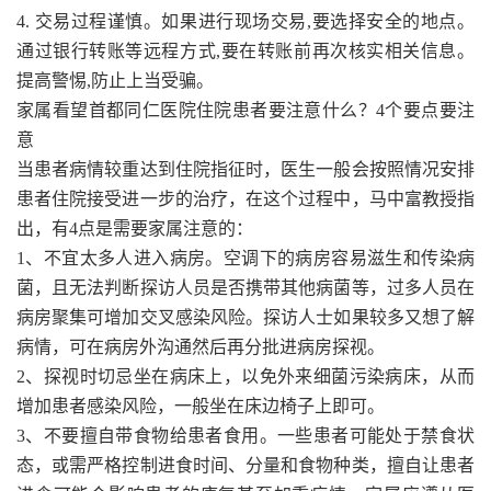
4. 交易过程谨慎。如果进行现场交易,要选择安全的地点。
通过银行转账等远程方式,要在转账前再次核实相关信息。
提高警惕,防止上当受骗。
家属看望首都同仁医院住院患者要注意什么？4个要点要注
意
当患者病情较重达到住院指征时，医生一般会按照情况安排
患者住院接受进一步的治疗，在这个过程中，马中富教授指
出，有4点是需要家属注意的：
1、不宜太多人进入病房。空调下的病房容易滋生和传染病
菌，且无法判断探访人员是否携带其他病菌等，过多人员在
病房聚集可增加交叉感染风险。探访人士如果较多又想了解
病情，可在病房外沟通然后再分批进病房探视。
2、探视时切忌坐在病床上，以免外来细菌污染病床，从而
增加患者感染风险，一般坐在床边椅子上即可。
3、不要擅自带食物给患者食用。一些患者可能处于禁食状
态，或需严格控制进食时间、分量和食物种类，擅自让患者