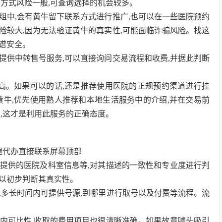
方式风险一般,可查询选择的机会较多。
群组中,会有黄牛留下联系方式进行推广,也可以在一些医院预约
险较大,因为无法验证黄牛的真实性,可能面临诈骗风险。找这
谱安全。
在提供中转售号服务,可以直接询问交易流程和收费,并据此判断
较高。如果可以的话,还是推荐使用医院的正规预约渠道进行挂
黄牛,优先使用熟人推荐和本地生活服务中的介绍,并在交易前
,这才是利用此服务的正确态度。
腿代办直接联系屏幕顶部
可提供的医院及科室信息等,对其描述的一致性和专业度进行判
以初步判断其真实性。
后,多长时间内可提供号源,到哪里进行取号以及付费等流程。流
业内可比性,收取的费用项目也很清晰准确。如果故意噱头吸引