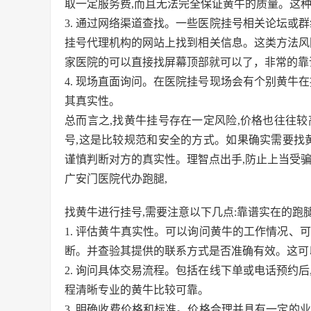
取一定服务费,而且无法完全保证黄牛的质量。这种
3. 通过网络渠道查找。一些医院挂号相关论坛或
挂号代理机构的网站上找到相关信息。这类方法风
家医院的可以直接找屏幕顶部就可以了，非常的靠
4. 现场直面询问。在医院挂号现场会有个别黄牛
其真实性。
总而言之,找黄牛挂号存在一定风险,价格也往往
号,这是比较规范和安全的方式。如果确实需要找
谨慎判断对方的真实性。理智点出手,防止上当受骗
广安门医院代办跑腿,
找黄牛进行挂号,需要注意以下几点:靠谱实在的跑
1. 评估黄牛真实性。可以询问黄牛的工作情况、
断。并查验其提供的联系方式是否准确有效。这可
2. 询问具体交易流程。包括在线下单或电话预约
程清晰专业的黄牛比较可靠。
3. 明确收费价格和标准。价格合理并具有一定的