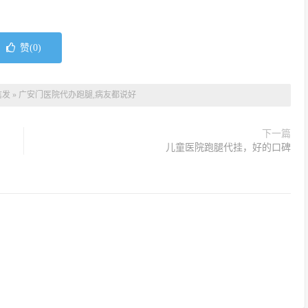
赞(
0
)
信发
»
广安门医院代办跑腿,病友都说好
下一篇
儿童医院跑腿代挂，好的口碑