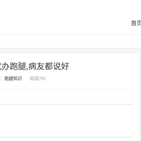
首
办跑腿,病友都说好
：
跑腿知识
阅读(99)