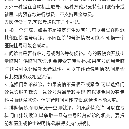
另外一种是在自助机上取号，这种方式只支持使用银行卡或
就医卡内预存款进行缴费，不支持现金缴费。
去医院没号了,可以考虑以下几个办法:
1. 换一个医院。如果不是特定医生没有号,可以尝试在附近
其他医院挂号就诊。不同医院的号源情况可能不同,换一个
医院挂号可能会成功。
2. 问诊台是否有临时号或列入等待候补。有的医院会开放少
量临时号供临时就诊,也会接受等待候补,如果有号的患者临
时缺号可以让候补患者就诊。可以在诊台说明情况,问是否
有此类服务及相应流程。
3. 选择门急诊就诊。如果病情不是很重或紧急,可以选择门
诊急诊服务就诊。急诊号源通常较充足,可以避免因没有专
科号而延误就诊。但等待时间可能较长,病情也不能太重。
4. 排队候诊,争取号源一空即就诊。如果病情允许,可以在专
科门口排队候诊,以争取一旦有空号即刻就诊的机会。要提
前和医生或护士说明情况,获得支持与指引。