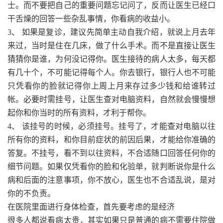
士。而不要把自己的重要问题忘记问了，反而让医生已经口
干舌燥的回答一些杂乱事情，你看病的收益小。
3、 如果是复诊，建议先简单主动自我介绍，就说上月去年
来过，当时是住在几床，做了什么手术。而不是直接让医生
猜猜你是谁，为何没记得你。医生接待的病人太多，每天都
有几十个，不可能记得每个人。你去银行，银行人也不可能
只凭看你的脸就记得你上周上月来存过多少钱和给谁转过
帐。必要时需挂号，让医生查对电脑资料，自然就会慢慢想
起你和你当时的所有资料，才利于帮你。
4、 该挂号的时候，必须挂号。挂号了，才能查对电脑以往
所有你的资料，和你目前症状的前因后果，才能给你准确的
答复。不挂号，看不到以往资料，不合适随口回答任何你的
细节问题。如果仅凭看你的脸和化验单，就判断说你是什么
病和后面的注意事项，你不放心，医生也不合适乱说，是对
你的不负责。
在医院里面进行身体检查，首先要考虑的是经济
很多人都说看病太贵，其实如果只是普通的病不需要住院做