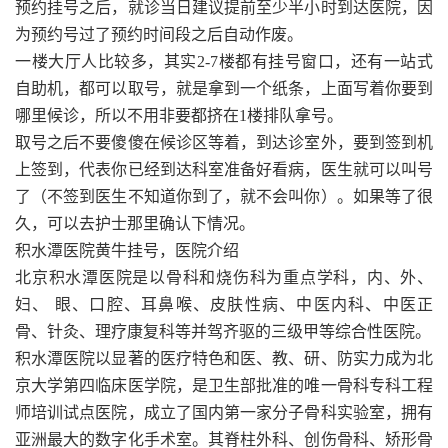
预约挂号之后，就诊当日建议提前至少半小时到达医院，因
为预约号过了预约时间段之后自动作废。
一楼大厅人比较多，其实2-7楼都有挂号窗口，还有一站式
自助机，都可以取号，就是拿到一个纸条，上面写着你要到
哪里候诊，所以不用非要都挤在1楼排队拿号。
取号之后不要傻傻在候诊区等着，到达诊室外，要到签到机
上签到，代表你已经到达科室准备好看病，医生就可以叫号
了（不签到医生不知道你到了，就不会叫你）。如果等了很
久，可以去护士那里确认下情况。
积水潭医院黄牛挂号，医院介绍
北京积水潭医院是以骨科和烧伤科为重点学科，内、外、
妇、 眼、口腔、耳鼻喉、皮肤性病、中医内科、中医正
骨、针灸、理疗康复科等并驾齐驱的三级甲等综合性医院。
积水潭医院以显著的医疗特色和医、教、研、防实力成为北
京大学第四临床医学院，是卫生部批准的唯一骨科专科工程
师培训试点医院，成立了国内第一家分子骨科实验室，拥有
亚洲最大的数字化手术室。其脊柱外科、创伤骨科、矫形骨