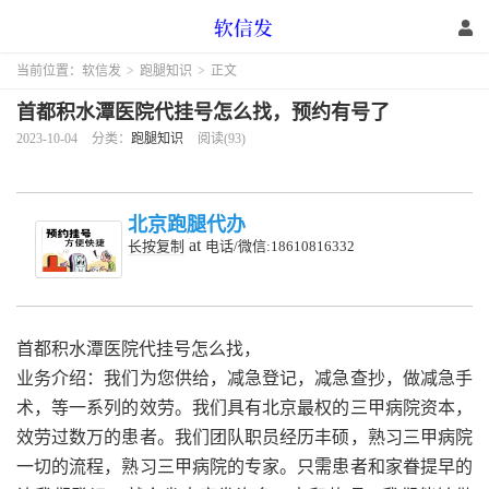
当前位置：
软信发
>
跑腿知识
>
正文
首都积水潭医院代挂号怎么找，预约有号了
2023-10-04
分类：
跑腿知识
阅读(93)
北京跑腿代办
at
长按复制
电话/微信:18610816332
首都积水潭医院代挂号怎么找，
业务介绍：我们为您供给，减急登记，减急查抄，做减急手
术，等一系列的效劳。我们具有北京最权的三甲病院资本，
效劳过数万的患者。我们团队职员经历丰硕，熟习三甲病院
一切的流程，熟习三甲病院的专家。只需患者和家眷提早的