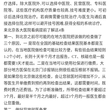
疗选择。除大医院外,可以选择中医院、民营医院、专科医
院等。这些医疗机构医疗质量也较高,挂号难度更小。可初
诊后选择住院治疗。若病情需要住院治疗,与医生沟通后直
接选择住院,这样可以避开挂号困难,获得全程的系统诊疗。
来北京各大医院看病提前了解这4条
第一、到北京之前尽可能的在地方医院把该做的检查做了
三个原因，一 是现在全国的基础检查结果医院基本都是互
认的，在当地医院做检查可能比较方便，有些验血结果短则
1-2个小时，长则十天半个月才出报告，CT、核磁也是一般
都需要3天才能出。二是在当地可以使用社保进行缴费，大
部分地方医保在北京门诊报销比例很低或压根就不报销。三
是如果您在北京做这些检查，会让您就医时间增加不少，从
等医生开单缴费到预约再到检查出结果，这都需要时间，既
费时费力还费钱。为了诊断准确性，所带检查结果不要超过
3个月，最好是半个月之内最好，超过3个月的一般医生都会
让您重做。
第二、做好异地就医备案