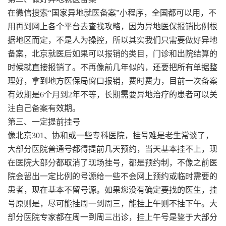
在微信搜索“国家异地就医备案”小程序，全国都可以用，不
用再到网上各个平台去查找攻略，因为异地医保报销比例根
据地区而定，不是人为操控，所以其实我们只需要做好异地
备案，北京就医后如果可以报销的类目，门诊和出院结算的
时候就直接报销了。不再像前几年似的，还要把所有单据整
理好，拿到地方医保局窗口报销，费时费力，目前一次备案
有效期是6个月到2年不等，长期需要异地治疗的患者可以关
注自己备案有效期。
第三、一定提前挂号
像北京301、协和或一些专科医院，挂号难是老生常谈了，
大部分医院普通号都得提前几天预约，当天基本挂不上，现
在医院大部分都取消了现场挂号，都是预约制，不像之前医
院会留出一定比例的号源给一些不会网上预约或临时需要的
患者，现在基本不留号源。如果您没有确定要找的医生，挂
号原则是，尽可能挂周一到周三，能挂上午则不挂下午。大
部分医院专家都在周一到周三出诊，挂上午号是鉴于大部分