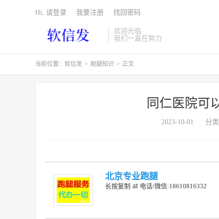
Hi, 请登录
我要注册
找回密码
欢迎光临
我们一直在努力
当前位置：
软信发
>
跑腿知识
>
正文
同仁医院可
2023-10-01
分类
北京专业跑腿
at
长按复制
电话/微信:18610816332