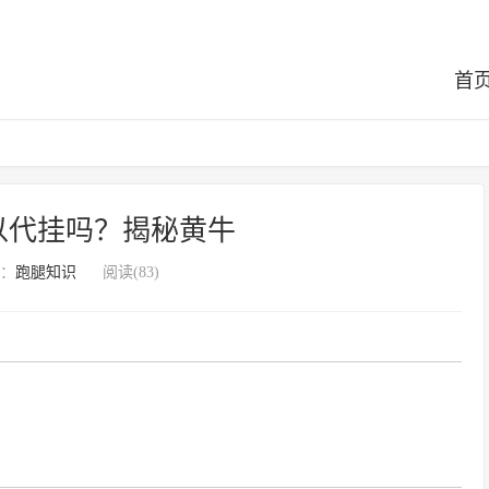
首
以代挂吗？揭秘黄牛
：
跑腿知识
阅读(83)