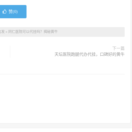
赞(
0
)
信发
»
同仁医院可以代挂吗？揭秘黄牛
下一篇
天坛医院跑腿代办代挂，口碑好的黄牛