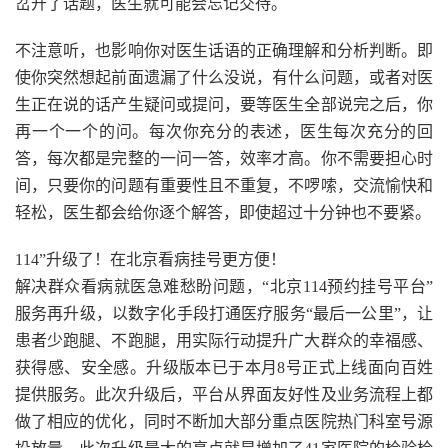
岔开了话题，医生就可能会忘记交待。
不注意听，也影响你对医生话语的正确理解和分析判断。即
使你突然想起前面遗漏了什么没说，有什么问题，或者对医
生正在说的话产生疑问或提问，要等医生全部说完之后，你
再一个一个的问。每次你充分的表述，医生每次充分的回
答，每次都是完整的一问一答，效率才高。你不需要担心时
间，只要你的问题有重要性且不重复，不啰嗦，交流愉快和
轻松，医生都会给你逐个解答，即使超过十分钟也不要紧。
114”升级了！在北京看病挂号更方便！
解决群众看病就医急难愁盼问题，“北京114预约挂号平台”
服务再升级，以数字化手段打通医疗服务“最后一公里”，让
患者少跑腿、不跑腿，用实际行动提升广大群众的幸福感、
获得感、安全感。升级版本已于本月8号正式上线面向百姓
提供服务。此次升级后，平台从界面友好性及业务流程上都
做了相应的优化，同时不断加大部分重点医院热门科室号源