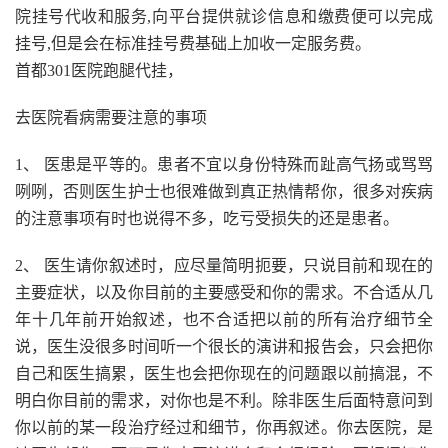
院挂号代收和服务,向平台提供就诊信息和缴费便可以完成
挂号,但是会在标准挂号费基础上加收一定服务费。
首都301医院跑腿代挂，
去医院看病需要注意的事项
1、 医患是平等的。患者不宜以身份特殊而趾高气扬或骂骂
咧咧，否则医生护士也很难做到真正热情帮你，很多对疾病
的注意事项有时也说得不多，吃亏受损失的还是患者。
2、 医生请你叙述时，应尽量简明扼要，只说目前和现在的
主要症状，以及你目前的主要感受和你的需求。不合适从几
年十几年前开始叙述，也不合适把以前的所有治疗细节全
说，医生没很多时间听一个很长的演讲和报告会，只会把你
自己和医生搞累，医生也会把你现在的问题跟以前搞混，不
明白你目前的需求，对你也是不利。除非医生后面特意问到
你以前的某一段治疗经过和细节，你再叙述。你去医院，是