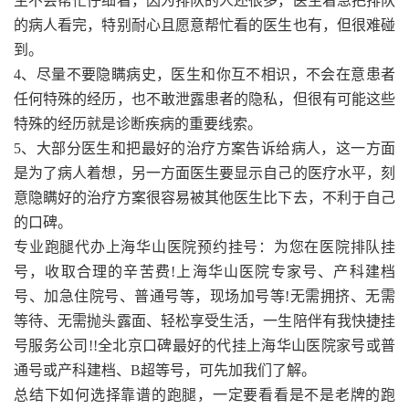
生不会帮忙仔细看，因为排队的人还很多，医生着急把排队
的病人看完，特别耐心且愿意帮忙看的医生也有，但很难碰
到。
4、尽量不要隐瞒病史，医生和你互不相识，不会在意患者
任何特殊的经历，也不敢泄露患者的隐私，但很有可能这些
特殊的经历就是诊断疾病的重要线索。
5、大部分医生和把最好的治疗方案告诉给病人，这一方面
是为了病人着想，另一方面医生要显示自己的医疗水平，刻
意隐瞒好的治疗方案很容易被其他医生比下去，不利于自己
的口碑。
专业跑腿代办上海华山医院预约挂号：为您在医院排队挂
号，收取合理的辛苦费!上海华山医院专家号、产科建档
号、加急住院号、普通号等，现场加号等!无需拥挤、无需
等待、无需抛头露面、轻松享受生活，一生陪伴有我快捷挂
号服务公司!!全北京口碑最好的代挂上海华山医院家号或普
通号或产科建档、B超等号，可先加我们了解。
总结下如何选择靠谱的跑腿，一定要看看是不是老牌的跑