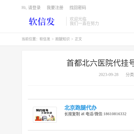
Hi, 请登录
我要注册
找回密码
欢迎光临
我们一直在努力
当前位置：
软信发
>
跑腿知识
>
正文
首都北六医院代挂
2023-09-28
分类
北京跑腿代办
at
长按复制
电话/微信:18610816332