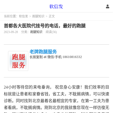
当前位置：
软信发
>
跑腿知识
>
正文
首都各大医院代挂号的电话，最好的跑腿
2023-09-28
分类：
跑腿知识
阅读(56)
老牌跑腿服务
at
长按复制
微信/手机:18610816332
24小时等待您的来电垂询， 祝您身心安康！我们效率的目
标就是让患者和家眷省钱，省工夫，不耽搁病情，可以快速
诊断。同时找到北京最着名最相宜的专家，在第一工夫为患
者看病，不耽搁病情。刚到北京的我就像您现在一样彷徨无