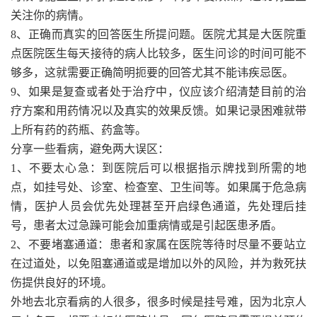
关注你的病情。
8、正确而真实的回答医生所提问题。医院尤其是大医院重
点医院医生每天接待的病人比较多，医生问诊的时间可能不
够多，这就需要正确简明扼要的回答尤其不能讳疾忌医。
9、如果是复查或者处于治疗中，仪应该介绍清楚目前的治
疗方案和用药情况以及真实的效果反馈。如果记录困难就带
上所有药的药瓶、药盒等。
分享一些看病，避免两大误区：
1、不要太心急：到医院后可以根据指示牌找到所需的地
点，如挂号处、诊室、检查室、卫生间等。如果属于危急病
情，医护人员会优先处理甚至开启绿色通道，先处理后挂
号，患者太过急躁可能会加重病情或是引起医患矛盾。
2、不要堵塞通道：患者和家属在医院等待时尽量不要站立
在过道处，以免阻塞通道或是增加以外的风险，并为救死扶
伤提供良好的环境。
外地去北京看病的人很多，很多时候是挂号难，因为北京人