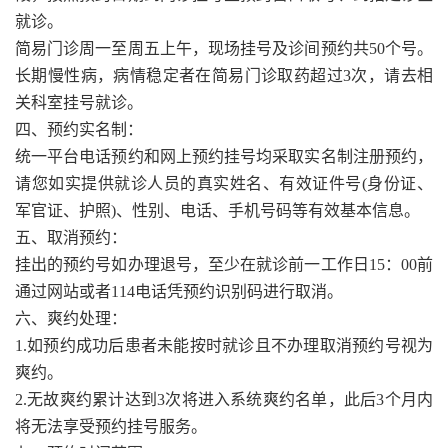
就诊。
简易门诊周一至周五上午，现场挂号及诊间预约共50个号。
长期慢性病，病情稳定者在简易门诊取药超过3次，请去相
关科室挂号就诊。
四、预约实名制：
统一平台电话预约和网上预约挂号均采取实名制注册预约，
请您如实提供就诊人员的真实姓名、有效证件号(身份证、
军官证、护照)、性别、电话、手机号码等有效基本信息。
五、取消预约：
挂出的预约号如办理退号，至少在就诊前一工作日15：00前
通过网站或者114电话凭预约识别码进行取消。
六、爽约处理：
1.如预约成功后患者未能按时就诊且不办理取消预约号视为
爽约。
2.无故爽约累计达到3次将进入系统爽约名单，此后3个月内
将无法享受预约挂号服务。