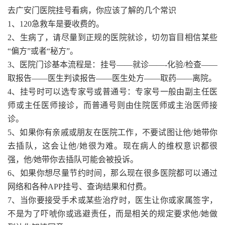
去广安门医院挂号看病，你应该了解的几个常识
1、120急救车是要收费的。
2、生病了，请尽量到正规的医院就诊，切勿盲目相信某些
“偏方”或者“秘方”。
3、医院门诊基本流程是：挂号——就诊——-化验/检查——
取报告——医生判读报告——医生处方——取药——离院。
4、挂号时可以选专家号或普通号：专家号一般由副主任医
师或主任医师接诊，而普通号则由住院医师或主治医师接
诊。
5、如果你有亲戚或朋友在医院工作，不要试图让他/她带你
去插队，这会让他/她很为难。现在病人的维权意识都很
强，他/她带你去插队可能会被投诉。
6、如果你想尽量节约时间，那么现在很多医院都可以通过
网络和各种APP挂号、查询结果和付费。
7、当你要接受手术或某些治疗时，医生让你或家属签字，
不是为了吓唬你或逃避责任，而是相关的规定要求他/她做