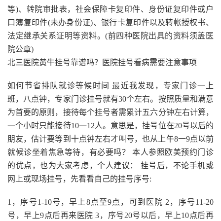
等)、转院审批表，社会保障卡复印件、身份证复印件或户
口簿复印件(未办身份证)、银行卡复印件以及转帐授权书、
法定继承关系证明等资料。(前四种医院出具的资料须盖医
院公章)
北三医院黄牛挂号靠谱吗？医院挂号看病需要注意事项
如何节省排队就诊等候时间 最近我发现，专家门诊一上
班，八点钟，专家门诊挂号就有30个左右。按照质量和满意
为首要的原则，接待每个挂号者需累计五六分钟左右计算，
一个小时只能接待10一12人。意思是，挂号位在20号以后的
朋友，估计要等到十点钟左右才叫号，也从上午8一9点以前
就候诊坐着焦急等待，有必要吗？ 本人参照欧美预约门诊
的优点，也为大家考虑，个人建议： 挂号后，不论手机或
网上或现场挂号，先看看自己的挂号序号:
1，序号1-10号，早上8点至9点，可到医院 2，序号11-20
号，早上9点后再来医院 3，序号20号以后，早上10点后再