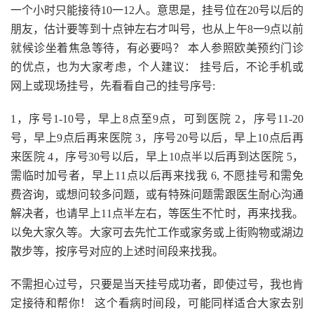
一个小时只能接待10一12人。意思是，挂号位在20号以后的
朋友，估计要等到十点钟左右才叫号，也从上午8一9点以前
就候诊坐着焦急等待，有必要吗？ 本人参照欧美预约门诊
的优点，也为大家考虑，个人建议： 挂号后，不论手机或
网上或现场挂号，先看看自己的挂号序号:
1，序号1-10号，早上8点至9点，可到医院 2，序号11-20
号，早上9点后再来医院 3，序号20号以后，早上10点后再
来医院 4，序号30号以后，早上10点半以后再到达医院 5，
需临时加号者，早上11点以后再来找我 6, 不愿挂号和需免
费咨询，或想问较多问题，或有特殊问题需跟医生耐心沟通
解决者，也请早上11点半左右，等医生不忙时，再来找我。
以免大家久等。大家可去先忙工作或家务或上街购物或湖边
散步等，按序号对应的上述时间段来找我。
不需担心过号，只要是当天挂号成功者，即使过号，我也肯
定接待和帮你！ 这个看病时间段，可能同样适合大家去别