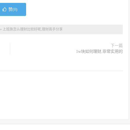
赞(
0
)
»
上班族怎么理财比较好呢,理财高手分享
下一篇
1w块如何理财,非常实用的