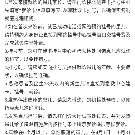
1.首次来院就诊的患儿家长，请在门诊楼北侧建卡挂号中心
先填写“就诊卡信息填写表”办理就诊卡挂号，以确保实名制
就医过程顺畅。
2.如在首次来院前，就已成功电话或网络预约挂号的患儿，
请持预约人身份证直接到预约挂号中心挂号窗口交挂号费及
完成就诊信息补录。
3.挂号前，您可在建卡挂号中心初检预检处问询患儿应就诊
的科室，以免挂错号。
4.挂号时，请您如实向挂号员提供就诊患儿的年龄、主要症
状，以确保挂号准确。
5.急救患者及出生28天以内的新生儿请直接到急救中心建
卡、挂号、就诊。
6.发热伴出皮疹的患儿，请您先带患儿到初检处预检，以便
指导患儿准确就诊。
7.发热患儿挂号后，请先在门诊大厅试表处试表，并对发热
患儿给予降温措施后再按挂号条上所示就诊楼层等候就诊。
8.年龄在6个月以上、急性腹泻的患儿，在4月1日—10月31