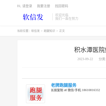
Hi, 请登录
我要注册
找回密码
欢迎光临
我们一直在努力
当前位置：
软信发
>
跑腿知识
>
正文
积水潭医院
2023-09-22
分类
老牌跑腿服务
at
长按复制
微信/手机:18610816332