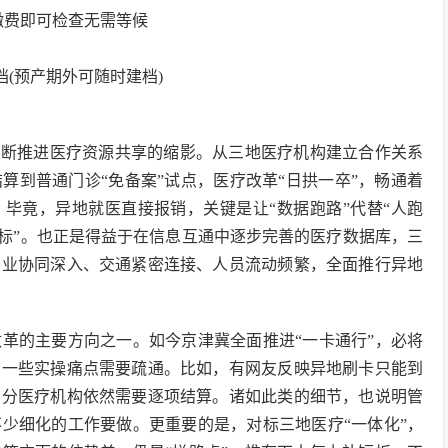
缴费即可检查无需等候
档(预产期外可随时建档)
不断推进医疗资源共享的缩影。从三地医疗机构建立合作关系
算到普通门诊“免备案”试点，医疗改革“日拱一卒”，畅通着
。毕竟，异地就医直接报销，关键是让“数据跑路”代替“人跑
同标”。也正是得益于在信息互通中逐步完善的医疗数据库，三
产业协同深入、交通紧密连接、人员流动频繁，全面推行异地
革的主要方向之一。如今京津冀全面推进“一卡通行”，必将
有一些实操痛点需要疏通。比如，有网友反映异地刷卡只能到
部分医疗机构依然需要逐项结算。诸如此类的细节，也说明管
少细化的工作要做。更重要的是，对标三地医疗“一体化”，