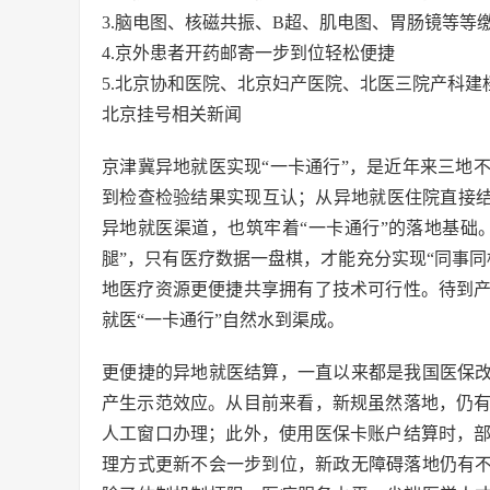
3.脑电图、核磁共振、B超、肌电图、胃肠镜等等
4.京外患者开药邮寄一步到位轻松便捷
5.北京协和医院、北京妇产医院、北医三院产科建
北京挂号相关新闻
京津冀异地就医实现“一卡通行”，是近年来三地
到检查检验结果实现互认；从异地就医住院直接结
异地就医渠道，也筑牢着“一卡通行”的落地基础
腿”，只有医疗数据一盘棋，才能充分实现“同事
地医疗资源更便捷共享拥有了技术可行性。待到
就医“一卡通行”自然水到渠成。
更便捷的异地就医结算，一直以来都是我国医保改
产生示范效应。从目前来看，新规虽然落地，仍
人工窗口办理；此外，使用医保卡账户结算时，
理方式更新不会一步到位，新政无障碍落地仍有不