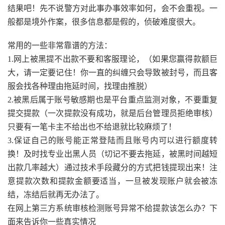
结果吧！先不说警方对此事办事效率如何，会不会重视。一
般都是境外作案，很多信息都是假的，侦破难度很大。
常用的一些非常靠谱的方法：
1.网上被黑提不出款不要和客服理论，（如果您赢得款额巨
大，请一定要记住！你一直的纠缠只会导致被封号，而且客
服会找各种理由拖延时间，找理由推脱）
2.被黑后属于账号敏感期也是平台重点监测对象，不要重复
提交提款（一次提款没有成功，就是后台管理员拒绝审核）
只要有一笔卡主不给出也不给退就比较麻烦了！
3.保证自己的账号能正常登陆而且账号内可以进行额度转
换！及时找专业出黑人员（切记不要去拖延，被黑时间越短
出款几率越大）通过技术手段藏分的方式把钱提现出来！注
意提款次数和提款金额要适当，一旦被发现账户就会被冻
结，冻结后就再无办法了。
在网上第三方系统审核检测账号异常不给提款该怎么办？下
面来告诉你一些真实情况