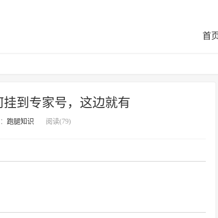
首
何挂到专家号，这边就有
：
跑腿知识
阅读(79)