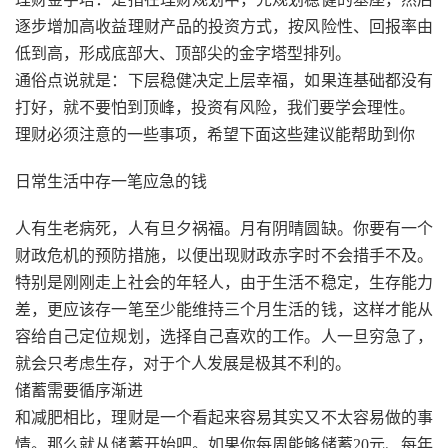
逐步增加高收益理财产品的投资方式，按风险性、回报率由
低到高，形成底部大、顶部尖的金字塔型排列。
通俗点说就是：下层稳健决定上层幸福，如果连基础都没有
打好，就不要怕到顶峰，投资有风险，我们要学会理性。
理财必须注意的一些事项，希望下面这些建议能帮助到你
日常生活中存一笔应急的钱
人有生老病死，人有旦夕祸福。月有阴晴圆缺。你要有一个
财政危机的预防措施，以便出现财政赤字时不会措手不及。
特别是刚刚走上社会的年轻人，由于生活不稳定，生存能力
差，更应该存一笔至少能维持三个月生活的钱，这样才能从
容给自己定位规划，选择自己喜欢的工作。人一旦穷急了，
就会只考虑生存，对于个人发展是极其不利的。
储蓄需要循序渐进
和减肥相比，理财是一个看起来容易其实又不太容易做的事
情。那么就从储蓄开始吧。如果你每周能够储蓄20元、每年