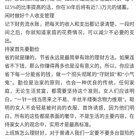
以5%的比率提高的话，你在30年后将有近7.3万元的储蓄。
闲时做好个人收支管理
记下财务流水账，把每天的收入和支出都记录清楚，一段时
间之后，你就知道家庭的花费情况，可以减少不必要的支
出。
持家首先要勤俭
省的就是赚的，节省永远是最简单有效的理财方法。如果连
省不下钱，那么你赚得再多也是没有意义的。所以，你应该
省下每一分能省的钱，做一个彻头彻尾的“守财奴”和“小气
鬼”。勤俭是治家的原则，也会一种优良的传统，任何家
庭，无论生活贫富，都需要坚持这个准则。女人们应该明
白，“一针一线当思来之不易、半丝半缕衡念物力维艰”。聪
明的女人不会轻易被时尚的衣服、首饰诱惑，因为他们明
白，所有的这些都是表面的奢华，不是生活的主要内容，在
持家女人的观念中，实用才是最高标准。
上班族怎么理财好，对于普通人我们一定要不要多台冒险的