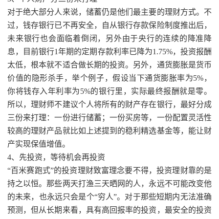
对于绝大部分人来说，储蓄仍是他们最主要的理财方式。不
过，钱存银行已不再安全，自从银行存款保险制度推出后，
未来银行也会面临着倒闭，另外由于央行的连续的降准降
息，目前银行1年期的定期存款利率已降为1.75%，投资报酬
太低，根本就不适合做长期的投资。另外，通货膨胀是货币
价值的隐形杀手，举个例子，假设当下通货膨胀率为5%，
你将钱存入年利率为5%的银行里，实际最终报酬就是零。
所以，理财师不建议个人将所有的财产存在银行，最好分成
三份来打理：一份进行储蓄；一份买房等，一份配置灵活性
较高的理财产品就比如上述提到的稳利精选基金等，能让财
产实现保值增值。
4、先投资，等待机会再投资
“百米赛跑式”的投资理财致富理念要不得，投资理财靠的是
持之以恒。那些两天打渔三天晒网的人，永远不可能改变他
的未来，也永远只会是个“穷人”。对于那些短期内无法准确
预测，但从长期来看，具有高回报率的投资，最安全的投资