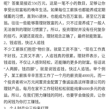
呢？答案是接近550万元，这是一笔不小的数目，足够让你
享受比较富裕的晚年生活。如果每位工薪族也都能养成定期
储蓄的习惯，直到65退休，也能成为百万富翁，甚至亿万富
翁。往往一些能够靠理财致富的人，只不过是养成了一般人
无法做到的理财习惯罢了。所以，投资理财并没有任何复杂
的技巧，关键还是观念，理财观念正确了，最终就能致富。
2、钱追钱，快过人追钱
不少工薪族们抱怨“物价涨，就是工资不涨”、“现在工作真
不好找，工资又不高”，人追钱真的很累。理财师表示，让
钱追钱，不仅让人感到轻松，还能赚的更多的财富。俗话说
“人两脚，钱四脚”，就是说钱追钱，快过人追钱。举个例
子，某工薪族辛辛苦苦工作了一个月的薪资是4000元，而一
个投资者将50万元闲置资金配置了像诚益昌这样靠谱公司的
理财产品，每月在家不工作轻轻松松就能纯拿6000多元的收
益。所以，在我们努力赚钱的同时，也要学会做投资，让你
的闲钱为你打工赚钱。
3、个人财产分三份来打理