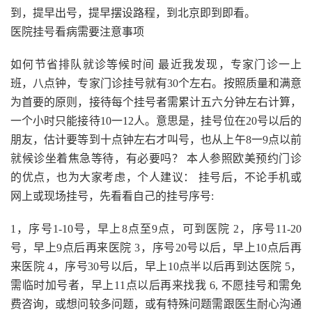
到，提早出号，提早摆设路程，到北京即到即看。
医院挂号看病需要注意事项
如何节省排队就诊等候时间 最近我发现，专家门诊一上
班，八点钟，专家门诊挂号就有30个左右。按照质量和满意
为首要的原则，接待每个挂号者需累计五六分钟左右计算，
一个小时只能接待10一12人。意思是，挂号位在20号以后的
朋友，估计要等到十点钟左右才叫号，也从上午8一9点以前
就候诊坐着焦急等待，有必要吗？ 本人参照欧美预约门诊
的优点，也为大家考虑，个人建议： 挂号后，不论手机或
网上或现场挂号，先看看自己的挂号序号:
1，序号1-10号，早上8点至9点，可到医院 2，序号11-20
号，早上9点后再来医院 3，序号20号以后，早上10点后再
来医院 4，序号30号以后，早上10点半以后再到达医院 5，
需临时加号者，早上11点以后再来找我 6, 不愿挂号和需免
费咨询，或想问较多问题，或有特殊问题需跟医生耐心沟通