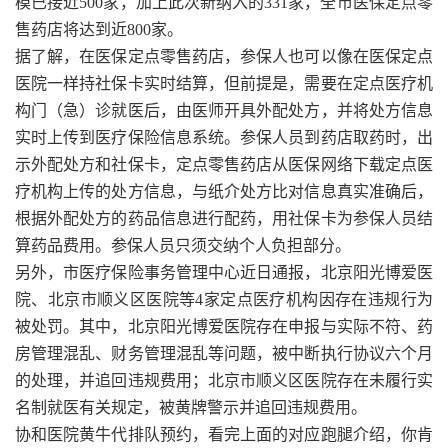
模已接近500家，加上此次新纳入的331家，全市医保定点零
售药店将达到近800家。
据了解，在医保定点零售药店，参保人也可以像在医保定点
医院一样持社保卡实时结算，但前提是，需要在定点医疗机
构门（急）诊就医后，由医师开具外配处方，并将处方信息
实时上传到医疗保险信息系统。参保人员到药店取药时，出
示外配处方和社保卡，定点零售药店从医保网络下载定点医
疗机构上传的处方信息，与纸介处方比对信息真实准确后，
根据外配处方的药品信息进行配药，用社保卡为参保人员结
算药品费用。参保人员只须交纳个人负担部分。
另外，市医疗保险事务管理中心近日通报，北京阳光博爱医
院、北京市顺义区医院等4家定点医疗机构因存在违规行为
被处罚。其中，北京阳光博爱医院存在申报与实际不符、药
房管理混乱、财务管理混乱等问题，被中断执行协议六个月
的处理，并追回违规费用；北京市顺义区医院存在未履行实
名制就医有关规定，被黄牌警示并追回违规费用。
协和医院黄牛代排队预约，看完上面的对应跑腿介绍，你肯