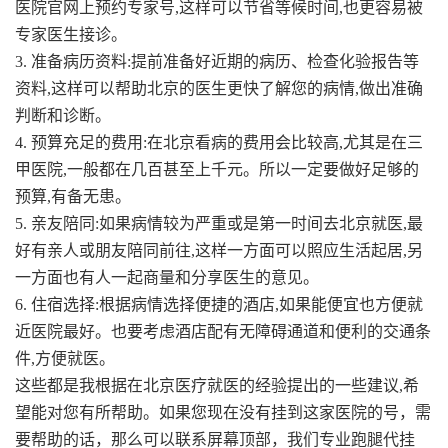
医院官网上预约专家号,这样可以节省等候时间,也更容易被
专家医生接诊。
3. 准备病历资料:提前准备好近期的病历、检查化验报告等
资料,这样可以帮助北京的医生更快了解您的病情,做出准确
判断和诊断。
4. 预算充足的费用:在北京看病的费用会比较高,尤其是在三
甲医院,一般都在几百甚至上千元。所以一定要做好足够的
预算,有备无患。
5. 亲友陪同:如果病情较为严重或是第一时间去北京就医,最
好有亲人或朋友陪同前往,这样一方面可以照应生活起居,另
一方面也有人一起商量和分享医生的意见。
6. 住宿选择:根据病情选择便捷的酒店,如果能便宜也方便就
近医院最好。也要考虑酒店配有无障碍通道和便利的交通条
件,方便就医。
这些都是我根据在北京医疗就医的经验提出的一些建议,希
望能对您有所帮助。如果您现在没有挂到这家医院的号，需
要帮助的话，那么可以联系屏幕顶部，我们专业跑腿代挂