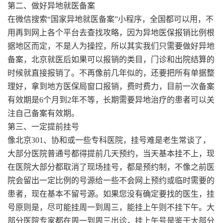
第二、做好异地就医备案
在微信搜索“国家异地就医备案”小程序，全国都可以用，不
用再到网上各个平台去查找攻略，因为异地医保报销比例根
据地区而定，不是人为操控，所以其实我们只需要做好异地
备案，北京就医后如果可以报销的类目，门诊和出院结算的
时候就直接报销了。不再像前几年似的，还要把所有单据整
理好，拿到地方医保局窗口报销，费时费力，目前一次备案
有效期是6个月到2年不等，长期需要异地治疗的患者可以关
注自己备案有效期。
第三、一定提前挂号
像北京301、协和或一些专科医院，挂号难是老生常谈了，
大部分医院普通号都得提前几天预约，当天基本挂不上，现
在医院大部分都取消了现场挂号，都是预约制，不像之前医
院会留出一定比例的号源给一些不会网上预约或临时需要的
患者，现在基本不留号源。如果您没有确定要找的医生，挂
号原则是，尽可能挂周一到周三，能挂上午则不挂下午。大
部分医院专家都在周一到周三出诊，挂上午号是鉴于大部分