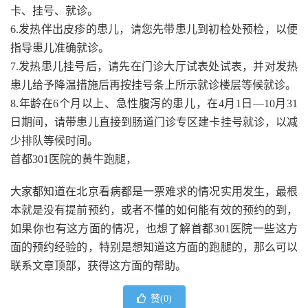
卡、挂号、就诊。
6.发热伴出皮疹的患儿，请您先带患儿到初检处预检，以便
指导患儿准确就诊。
7.发热患儿挂号后，请先在门诊大厅试表处试表，并对发热
患儿给予降温措施后再按挂号条上所示就诊楼层等候就诊。
8.年龄在6个月以上、急性腹泻的患儿，在4月1日—10月31
日期间，请带患儿直接到肠道门诊专区建卡挂号就诊，以减
少排队等候时间。
首都301医院的黄牛跑腿，
大家都知道在北京看病都是一票难求的情况实用发生，最根
本就是没有提前预约，或者不懂的如何能有效的预约的到，
如果你也有这方面的情况，也想了解首都301医院一些这方
面的预约经验的，特别是想知道这方面的跑腿的，那么可以
联系文章顶部，获得这方面的帮助。
赞(
0
)