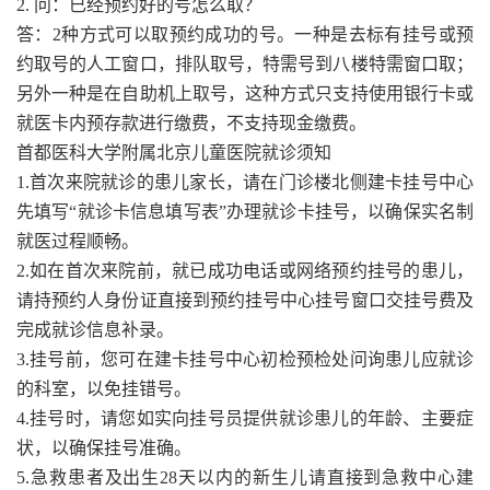
2. 问：已经预约好的号怎么取？
答：2种方式可以取预约成功的号。一种是去标有挂号或预
约取号的人工窗口，排队取号，特需号到八楼特需窗口取；
另外一种是在自助机上取号，这种方式只支持使用银行卡或
就医卡内预存款进行缴费，不支持现金缴费。
首都医科大学附属北京儿童医院就诊须知
1.首次来院就诊的患儿家长，请在门诊楼北侧建卡挂号中心
先填写“就诊卡信息填写表”办理就诊卡挂号，以确保实名制
就医过程顺畅。
2.如在首次来院前，就已成功电话或网络预约挂号的患儿，
请持预约人身份证直接到预约挂号中心挂号窗口交挂号费及
完成就诊信息补录。
3.挂号前，您可在建卡挂号中心初检预检处问询患儿应就诊
的科室，以免挂错号。
4.挂号时，请您如实向挂号员提供就诊患儿的年龄、主要症
状，以确保挂号准确。
5.急救患者及出生28天以内的新生儿请直接到急救中心建