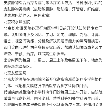
皮肤肿物综合治疗专病门诊诊疗范围包括：各种原因引起的
皮肤肿物类疾病（皮脂腺囊肿、脂肪瘤、汗管瘤、纤维瘤、
浅表淋巴结肿大、黑色素瘤）。
北京积水潭医院
北京积水潭医院心理行为医学科日前开设认知障碍专病门
诊。认知障碍涉及记忆、学习、定向、理解、判断、计算、
语言、视空间功能、分析及解决问题等能力的障碍和损害。
该门诊由心理行为科多位专家出诊，帮助认知障碍患者及早
筛查、干预、治疗，以提高生活质量。
出诊时间为每周一、周二、周三上午及每周五下午，地点为
该院新龙泽院区。
北京友谊医院
北京友谊医院在通州院区新开代谢疾病减重治疗多学科协作
门诊、代谢相关脂肪肝中西医结合多学科协作门诊。
代谢疾病减重治疗多学科协作门诊每周三上午开诊，由该院
减重与代谢外科、内分泌科、营养科等相关学科医生出诊，
为肥胖代谢疾病患者提供个性化减重治疗方案。代谢相关脂