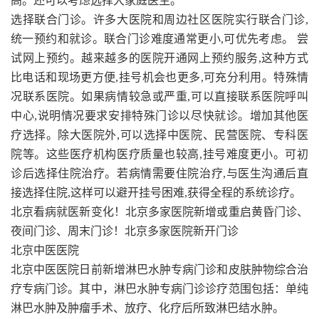
高。还可以考虑选择大家庭医生。
选择联合门诊。许多大医院和周边社区医院实行联合门诊,
统一预约和就诊。联合门诊难度通常更小,可优先考虑。 尝
试网上预约。越来越多的医院开通网上预约服务,这种方式
比电话和现场更方便,挂号机会也更多,可充分利用。特殊情
况联系医院。如果病情较急或严重,可以直接联系医院呼叫
中心,说明情况要求安排特殊门诊以尽快就诊。增加其他医
疗选择。除大医院外,可以选择中医院、民营医院、专科医
院等。这些医疗机构医疗质量也较高,挂号难度更小。可初
诊后选择住院治疗。若病情需要住院治疗,与医生沟通后直
接选择住院,这样可以避开挂号困难,获得全程的系统诊疗。
北京看病就医新变化！北京多家医院新增或重启黄昏门诊、
夜间门诊、周末门诊！北京多家医院新开门诊
北京中医医院
北京中医医院日前新增淋巴水肿专病门诊和皮肤肿物综合治
疗专病门诊。其中，淋巴水肿专病门诊诊疗范围包括：单纯
淋巴水肿及肿瘤手术、放疗、化疗后所致淋巴结水肿。