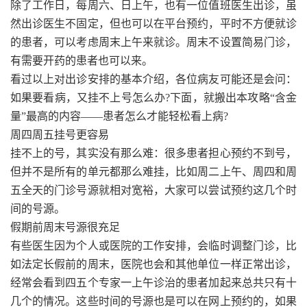
除了工作日，每周六、日上午，也有一位值班医生出诊，虽
然出诊医生不固定，但也可以在平台预约，平时不方便就诊
的患者，可以考虑周末上午来就诊。周末不设置简易门诊，
有需要开药的患者也可以来。
看过以上对出诊安排的基本介绍，各位病友可能还是会问：
如果要看病，又挂不上号怎么办?下面，就搬出本攻略“含金
量”最高的内容——患者怎么才能轻松看上病?
周四周五挂号更容易
挂不上的号，其实没有那么难：很多患者担心预约不到号，
但并不是所有的单元都那么难挂，比如周二上午、周四和周
五全天的门诊号源就相对宽裕，大家可以尝试预约这几个时
间的号源。
假期前周末号源很充足
有些医生因为个人或医院的工作安排，会临时调整门诊，比
如法定长假前的周末，医院也会和其他单位一样正常出诊，
经常会看到四五个专家一上午诊治的患者加起来总共只有十
几个的情况。这些时间的号源也是可以在网上预约的，如果