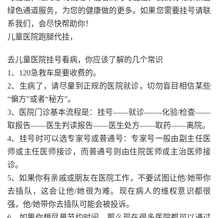
绿色通道服务，为您的健康做的更多。如果您需要挂号请联
系我们，会尽快帮助你！
儿童医院跑腿代挂，
去儿童医院挂号看病，你应该了解的几个常识
1、120急救车是要收费的。
2、生病了，请尽量到正规的医院就诊，切勿盲目相信某些
“偏方”或者“秘方”。
3、医院门诊基本流程是：挂号——就诊——-化验/检查——
取报告——医生判读报告——医生处方——取药——离院。
4、挂号时可以选专家号或普通号：专家号一般由副主任医
师或主任医师接诊，而普通号则由住院医师或主治医师接
诊。
5、如果你有亲戚或朋友在医院工作，不要试图让他/她带你
去插队，这会让他/她很为难。现在病人的维权意识都很
强，他/她带你去插队可能会被投诉。
6、如果你想尽量节约时间，那么现在很多医院都可以通过