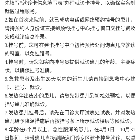
先填写“就诊卡信息填写表”办理就诊卡挂号，以确保实名制
就医过程顺畅。
2.如在首次来院前，就已成功电话或网络预约挂号的患儿，
请持预约人身份证直接到预约挂号中心挂号窗口交挂号费及
完成就诊信息补录。
3.挂号前，您可在建卡挂号中心初检预检处问询患儿应就诊
的科室，以免挂错号。
4.挂号时，请您如实向挂号员提供就诊患儿的年龄、主要症
状，以确保挂号准确。
5.急救患者及出生28天以内的新生儿请直接到急救中心建
卡、挂号、就诊。
6.发热伴出皮疹的患儿，请您先带患儿到初检处预检，以便
指导患儿准确就诊。
7.发热患儿挂号后，请先在门诊大厅试表处试表，并对发热
患儿给予降温措施后再按挂号条上所示就诊楼层等候就诊。
8.年龄在6个月以上、急性腹泻的患儿，在4月1日—10月31
日期间，请带患儿直接到肠道门诊专区建卡挂号就诊，以减