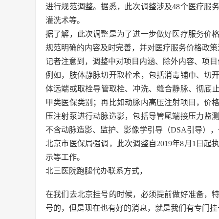
进行规范调整。据悉，此次调整涉及48个医疗服
灌洗术等。
据了解，此次调整是为了进一步做好医疗服务价
规范明确的内容及时完善，并对医疗服务价格政策
记者注意到，调整中对项目内涵、除外内容、项目
例如，肢体静脉切开取栓术，包括消毒铺巾、切
体远端或取栓导管取栓、冲洗、缝合静脉、彻底止
甲类医保类别；再比如动脉内高压注射项目，价格
压注射泵进行动脉造影，包括导管尾端接压力监
不含动脉造影、监护、影像学引导（DSA引导）
北京市医保局强调，此次调整自2019年8月1日
示等工作。
北三医院跑腿代办联系方式，
在我们去北京挂号的时候，必须提前做好准备，
号的，但是现在也有好的消息，就是我们有专门挂