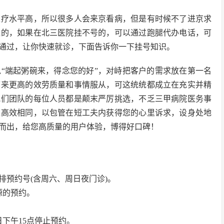
医疗水平高，所以很多人会来京看病，但是有时候不了进京求
碰的，如果在北三医院挂不号的，可以通过跑腿代办电话，可
通过，让你快速就诊，下面告诉你一下挂号知识。
“端起粥碗来，得念您的好”，对峙把客户的需求放在第一名
带来更高的效劳质量和事情服从，可这统统都成立在充实并精
我们团队的每位人员都是颠末严厉挑选，不乏三甲病院医务事
止高效相同，以包管在短工夫内获得您的心里诉求，设身处地
而出，给您高质量的用户体验，博得好口碑！
排预约号(含周六、周日夜门诊)。
源的预约。
下午15点停止预约。