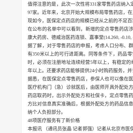
值得注意的是，此次一次性将331家零售药店纳入定
97家。近年来，北京开始大规模布局零售药店，在
现如今，医保定点药店的规模已经从之前的不足百家
在公布的名单中可以看到，新增的定点零售药店
康大药房、德威治医药连锁、嘉事堂(14.260, -0.10, 
据了解，对于零售药店的申报，考虑人口分布、
有350米以上的可行进距离。同等条件下，药品
时，必须在注册地址连续经营5年以上，有稳定的
年以上。还要求药店能够提供24小时购药服务，
据悉，在医保定点零售药店，参保人也可以像在
医疗机构门（急）诊就医后，由医师开具外配处
药店取药时，出示外配处方和社保卡，定点零售
方比对信息真实准确后，根据外配处方的药品信
纳个人负担部分。
48项医疗服务有了新价格
本报讯 （通讯员张晶 记者郭强）记者从北京市医