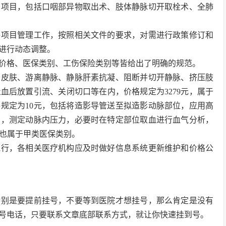
务项目，包括口咽部异物取出术、肢体静脉切开取栓术、全肺
格项目管理工作，按照相关文件的要求，对需进行政策修订和
进行动态调整。
价格、医保类别、工伤保险类别等皆给出了明确的规范。
开皮肤、游离静脉、静脉肝素抗凝、阻断并切开静脉、挤压肢
血后放置引流、关闭切口等在内，价格规定为3279元，属于
规定为10元，包括将造影导管送至拟造影动脉部位，应用高
测，测定动脉内压力，必要时在特定部位取血进行血气分析，
，也属于甲类医保类别。
起执行，各相关医疗机构应及时做好信息系统更新维护和价格公
特别是要提前挂号，不要等到医院才想挂号，那么肯定是没有
号电话，只要联系文章底部联系方式，就让你快速挂到号。