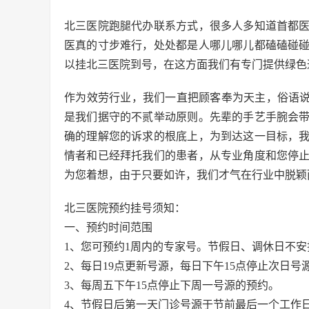
北三医院跑腿代办联系方式，很多人多知道首都
医真的寸步难行，处处都是人哪儿哪儿都磕磕碰
以挂北三医院到号，在这方面我们有专门提供绿色
作为效劳行业，我们一直把顾客奉为天主，俗语说
是我们据守的不贰举动原则。先辈的手艺手腕会
确的理解您的诉求的根底上，为到达这一目标，
情者和已经拜托我们的患者，从专业角度和您停
为您着想，由于只要如许，我们才气在行业中脱颖
北三医院预约挂号须知：
一、预约时间范围
1、您可预约1周内的专家号。节假日、调休日不安
2、每日19点更新号源，每日下午15点停止次日号
3、每周五下午15点停止下周一号源的预约。
4、节假日后第一天门诊号源于节前最后一个工作日