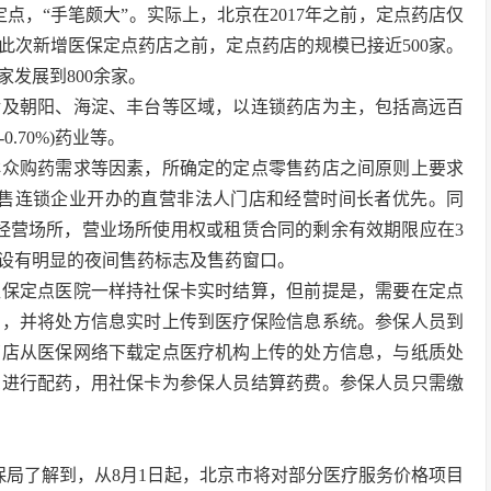
点，“手笔颇大”。实际上，北京在2017年之前，定点药店仅
此次新增医保定点药店之前，定点药店的规模已接近500家。
发展到800余家。
涉及朝阳、海淀、丰台等区域，以连锁药店为主，包括高远百
-0.70%)药业等。
群众购药需求等因素，所确定的定点零售药店之间原则上要求
零售连锁企业开办的直营非法人门店和经营时间长者优先。同
经营场所，营业场所使用权或租赁合同的剩余有效期限应在3
并设有明显的夜间售药标志及售药窗口。
医保定点医院一样持社保卡实时结算，但前提是，需要在定点
方，并将处方信息实时上传到医疗保险信息系统。参保人员到
药店从医保网络下载定点医疗机构上传的处方信息，与纸质处
息进行配药，用社保卡为参保人员结算药费。参保人员只需缴
保局了解到，从8月1日起，北京市将对部分医疗服务价格项目