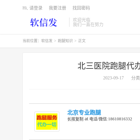
Hi, 请登录
我要注册
找回密码
欢迎光临
我们一直在努力
当前位置：
软信发
>
跑腿知识
>
正文
北三医院跑腿代
2023-09-17
分类
北京专业跑腿
at
长按复制
电话/微信:18610816332